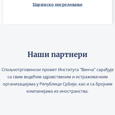
Царинско посредовање
Наши партнери
Спољнотрговински промет Института "Винча" сарађује
са свим водећим здравственим и истраживачким
организацијама у Републици Србији, као и са бројним
компанијама из иностранства.