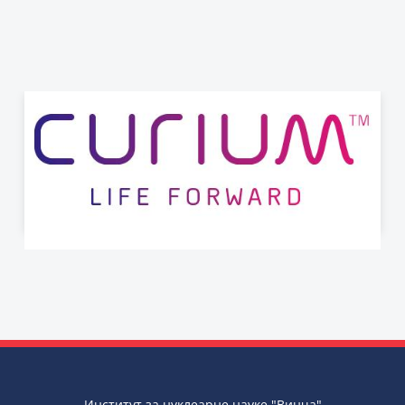
Институт за нуклеарне науке "Винча"