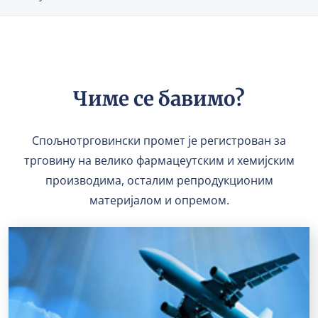
Чиме се бавимо?
Спољнотрговински промет је регистрован за
трговину на велико фармацеутским и хемијским
производима, осталим репродукционим
материјалом и опремом.