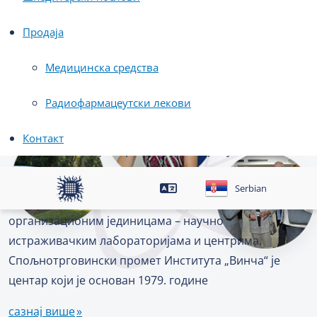
О нама
Продаја
Институт за нуклеарне науке "Винча" је
Медицинска средства
мултидисциплинарни научноистраживачки
Институт, који се бави основним, развојним и
Радиофармацеутски лекови
примењеним истраживањима у природним,
нуклеарним и техничко – технолошким наукама, као
Контакт
и пружањем услуга проистеклих из резултата
наведених истраживања.
Serbian
Организација Института заснива се на
организационим јединицама – научно
истраживачким лабораторијама и центрима.
Спољнотрговински промет Института „Винча“ је
центар који је основан 1979. године
сазнај више